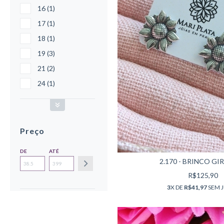
16 (1)
17 (1)
18 (1)
19 (3)
21 (2)
24 (1)
Preço
DE
ATÉ
2.170 - BRINCO GI
R$125,90
3
X DE
R$41,97
SEM 