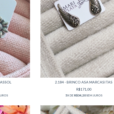
RASSOL
2.184 - BRINCO ASA MARCASITAS
R$171,00
JUROS
5
X DE
R$34,20
SEM JUROS