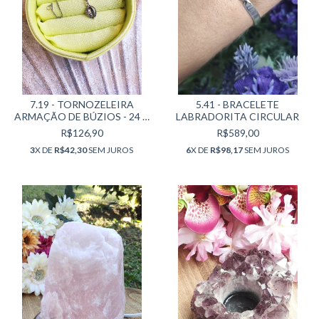
7.19 - TORNOZELEIRA
5.41 - BRACELETE
ARMAÇÃO DE BÚZIOS - 24 +
LABRADORITA CIRCULAR
5 CM
R$126,90
R$589,00
3
X DE
R$42,30
SEM JUROS
6
X DE
R$98,17
SEM JUROS