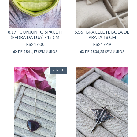
8.17 - CONJUNTO SPACE II
5.56 - BRACELETE BOLA DE
(PEDRA DA LUA) - 45 CM
PRATA 18 CM
R$247,00
R$217,49
6
X DE
R$41,17
SEM JUROS
6
X DE
R$36,25
SEM JUROS
21
%
OFF