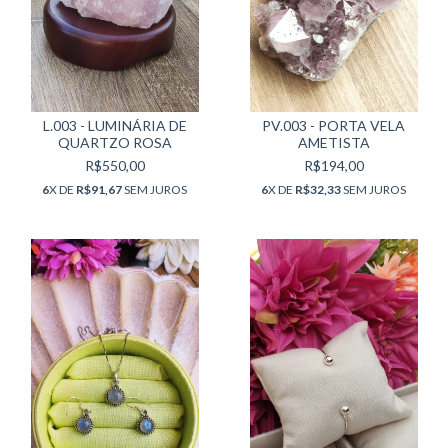
L.003 - LUMINÁRIA DE
PV.003 - PORTA VELA
QUARTZO ROSA
AMETISTA
R$550,00
R$194,00
6
X DE
R$91,67
SEM JUROS
6
X DE
R$32,33
SEM JUROS