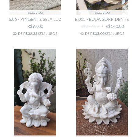
ESGOTADO
ESGOTADO
6.06 - PINGENTE SEJA LUZ
E.003 - BUDA SORRIDENTE
R$97,00
R$279,00
R$140,00
3
X DE
R$32,33
SEM JUROS
4
X DE
R$35,00
SEM JUROS