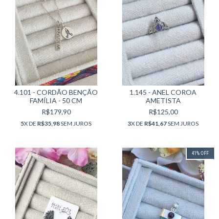
4.101 - CORDÃO BENÇÃO
1.145 - ANEL COROA
FAMÍLIA - 50 CM
AMETISTA
R$179,90
R$125,00
5
X DE
R$35,98
SEM JUROS
3
X DE
R$41,67
SEM JUROS
41
%
OFF