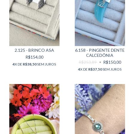
2.125 - BRINCO ASA
6.158 - PINGENTE DENTE
CALCEDÔNIA
R$154,00
R$253,89
R$150,00
4
X DE
R$38,50
SEM JUROS
4
X DE
R$37,50
SEM JUROS